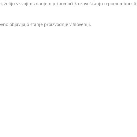
vi, želijo s svojim znanjem pripomoči k ozaveščanju o pomembnost
evno objavljajo stanje proizvodnje v Sloveniji.