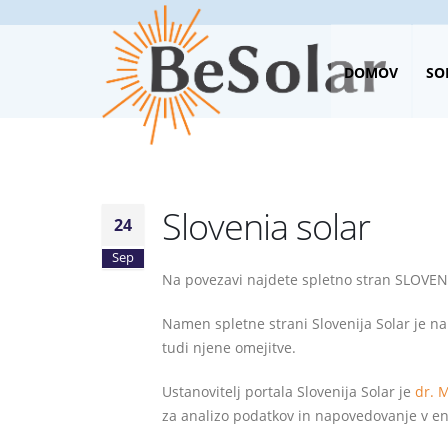
Skip
to
Solarne
main
DOMOV
SO
content
elektrar
Slovenia solar
24
Sep
Na povezavi najdete spletno stran SLOVE
Namen spletne strani Slovenija Solar je n
tudi njene omejitve.
Ustanovitelj portala Slovenija Solar je
dr. 
za analizo podatkov in napovedovanje v en