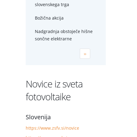
slovenskega trga
Božična akcija
Nadgradnja obstoječe hišne
sončne elektrarne
Naslednja
››
stran
Novice iz sveta
fotovoltaike
Slovenija
https://www.zsfv.si/novice