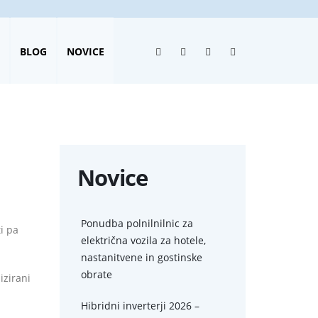
BLOG
NOVICE
Novice
Pagination
Ponudba polnilnilnic za
i pa
električna vozila za hotele,
nastanitvene in gostinske
obrate
lizirani
Hibridni inverterji 2026 –