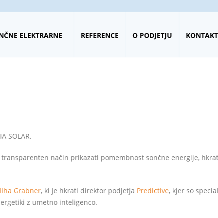
NČNE ELEKTRARNE
REFERENCE
O PODJETJU
KONTAKT
ne
NIA SOLAR.
a transparenten način prikazati pomembnost sončne energije, hkrat
Miha Grabner
, ki je hkrati direktor podjetja
Predictive
, kjer so specia
ergetiki z umetno inteligenco.